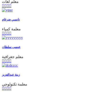
معلم لغات
نانسي ضرغام
معلمة كمياء
عيسى سلطان
معلم جغرافية
زينة عبدالعزيز
معلمة تكنولوجي