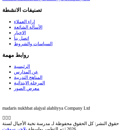
تصنيفات الانشطة
اراء العملاء
الأسألة الشائعة
الاخبار
اتصل بنا
السياسات والشروط
روابط مهمة
الرئيسية
عن المدارس
المناهج التدربية
المرحلة الابتدائية
معرض الصور
madaris nukhbat alajyal alahliyya Company Ltd
حقوق النشر: كل الحقوق محفوظة لـ مدرسة نخبة الأجيال لسنة
2026 | تم التطوير بواسطة
بلاجن سوفت