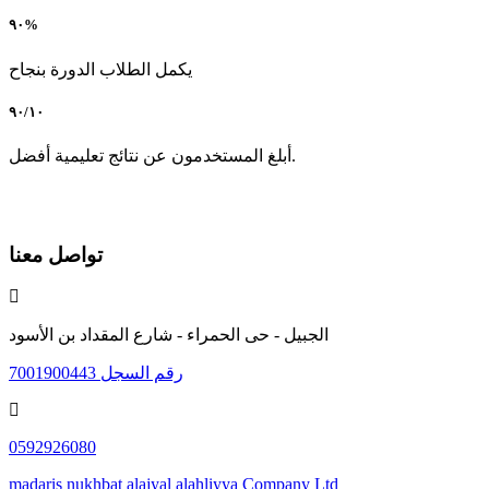
٩٠%
يكمل الطلاب الدورة بنجاح
٩٠/١٠
أبلغ المستخدمون عن نتائج تعليمية أفضل.
تواصل معنا
الجبيل - حى الحمراء - شارع المقداد بن الأسود
رقم السجل 7001900443
0592926080
madaris nukhbat alajyal alahliyya Company Ltd