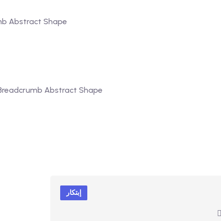
إبتكار