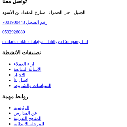
تواصل معنا
الجبيل - حى الحمراء - شارع المقداد بن الأسود
رقم السجل 7001900443
0592926080
madaris nukhbat alajyal alahliyya Company Ltd
تصنيفات الانشطة
اراء العملاء
الأسألة الشائعة
الاخبار
اتصل بنا
السياسات والشروط
روابط مهمة
الرئيسية
عن المدارس
المناهج التدربية
المرحلة الابتدائية