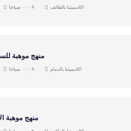
اكاديميتنا بالطائف
٠٩: ٠٠ صباحا
منهج موهبة للسف
اكاديميتنا بالدمام
٠٩: ٠٠ صباحا
منهج موهبة ال