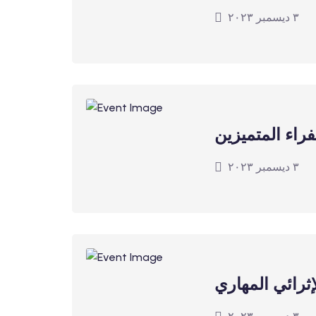
٣ ديسمبر ٢٠٢٣
راء المتميزين
٣ ديسمبر ٢٠٢٣
إثرائي المهاري