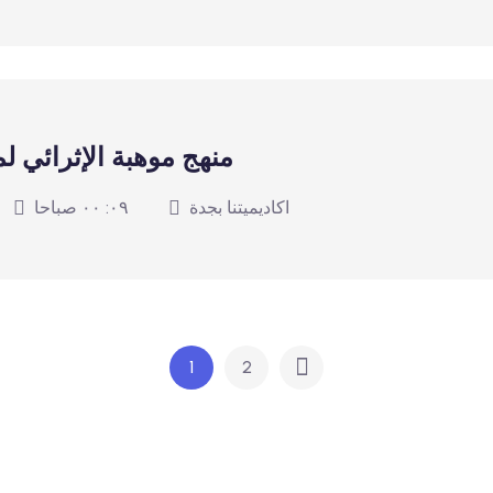
منهج موهبة الإثرائي ل
اكاديميتنا بجدة
٠٩: ٠٠ صباحا
1
2