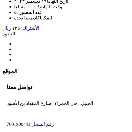
تاريخ النهاية
٢٩ ديسمبر ٢٠٢٣
وقت النهاية
٠١: ٠٠ مساءا
عدد الحضور
٥٠
المكان
اكاديميتنا بجدة
الأشتراك: ١٣٥ ريال
للدعوة:
الموقع
تواصل معنا
الجبيل - حى الحمراء - شارع المقداد بن الأسود
رقم السجل 7001900443