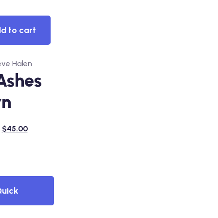
ew
d to cart
eve Halen
Ashes
rn
$
45.00
uick