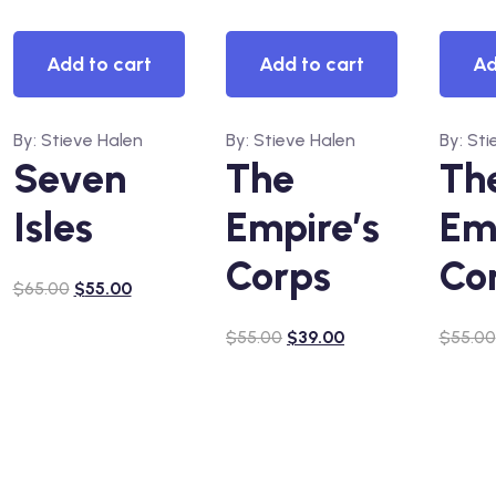
View
View
Vi
Add to cart
Add to cart
Ad
By: Stieve Halen
By: Stieve Halen
By: Sti
Seven
The
Th
Isles
Empire’s
Em
Corps
Co
$
65.00
$
55.00
$
55.00
$
39.00
$
55.00