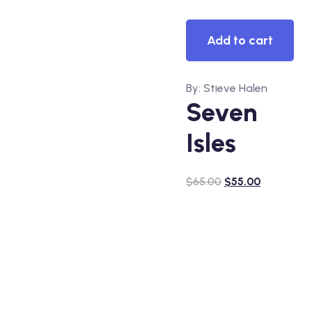
View
Add to cart
By: Stieve Halen
Seven
Isles
$
65.00
$
55.00