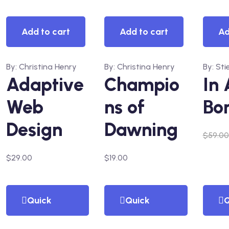
View
View
Vi
Add to cart
Add to cart
Ad
By: Christina Henry
By: Christina Henry
By: Sti
Adaptive
Champio
In 
Web
ns of
Bo
Design
Dawning
$
59.00
$
29.00
$
19.00
Quick
Quick
Q