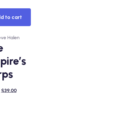
ew
d to cart
eve Halen
e
pire’s
rps
$
39.00